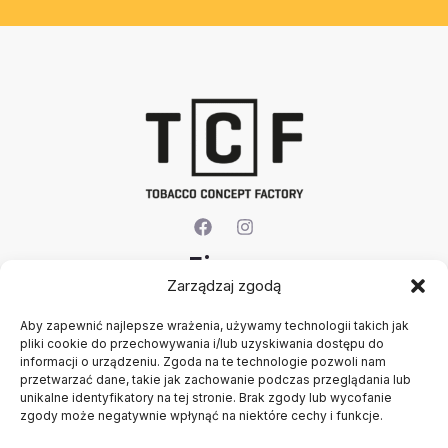
Firma
Zarządzaj zgodą
O nas
Aby zapewnić najlepsze wrażenia, używamy technologii takich jak
Kontakt
pliki cookie do przechowywania i/lub uzyskiwania dostępu do
Rejestracja firmy
informacji o urządzeniu. Zgoda na te technologie pozwoli nam
Konto
przetwarzać dane, takie jak zachowanie podczas przeglądania lub
Polityka prywatności
unikalne identyfikatory na tej stronie. Brak zgody lub wycofanie
zgody może negatywnie wpłynąć na niektóre cechy i funkcje.
Regulamin