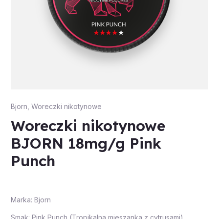
Bjorn
,
Woreczki nikotynowe
Woreczki nikotynowe
BJORN 18mg/g Pink
Punch
Marka: Bjorn
Smak: Pink Punch (Tropikalna mieszanka z cytrusami)