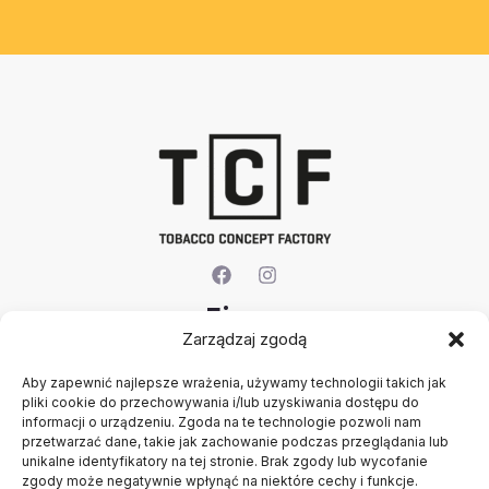
Firma
Zarządzaj zgodą
O nas
Aby zapewnić najlepsze wrażenia, używamy technologii takich jak
Kontakt
pliki cookie do przechowywania i/lub uzyskiwania dostępu do
Rejestracja firmy
informacji o urządzeniu. Zgoda na te technologie pozwoli nam
Konto
przetwarzać dane, takie jak zachowanie podczas przeglądania lub
Polityka prywatności
unikalne identyfikatory na tej stronie. Brak zgody lub wycofanie
zgody może negatywnie wpłynąć na niektóre cechy i funkcje.
Regulamin