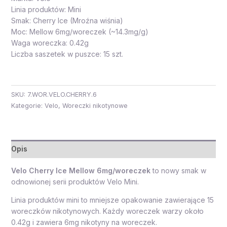
Linia produktów: Mini
Smak: Cherry Ice (Mroźna wiśnia)
Moc: Mellow 6mg/woreczek (~14.3mg/g)
Waga woreczka: 0.42g
Liczba saszetek w puszce: 15 szt.
SKU:
7.WOR.VELO.CHERRY.6
Kategorie:
Velo
,
Woreczki nikotynowe
Opis
Velo Cherry Ice Mellow 6mg/woreczek
to nowy smak w
odnowionej serii produktów Velo Mini.
Linia produktów mini to mniejsze opakowanie zawierające 15
woreczków nikotynowych. Każdy woreczek warzy około
0.42g i zawiera 6mg nikotyny na woreczek.