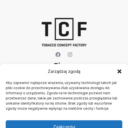
Firma
Zarządzaj zgodą
O nas
Aby zapewnić najlepsze wrażenia, używamy technologii takich jak
Kontakt
pliki cookie do przechowywania i/lub uzyskiwania dostępu do
Rejestracja firmy
informacji o urządzeniu. Zgoda na te technologie pozwoli nam
Konto
przetwarzać dane, takie jak zachowanie podczas przeglądania lub
Polityka prywatności
unikalne identyfikatory na tej stronie. Brak zgody lub wycofanie
zgody może negatywnie wpłynąć na niektóre cechy i funkcje.
Regulamin
Zaakceptuj