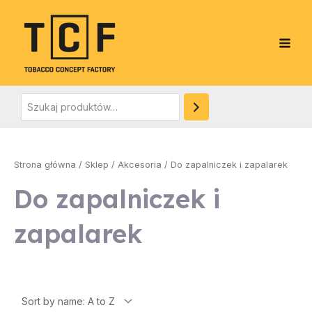
Skip
Szukaj
S
Main
to
z
Men
content
u
k
a
j
e
:
Strona główna
/
Sklep
/
Akcesoria
/ Do zapalniczek i zapalarek
Do zapalniczek i
zapalarek
e