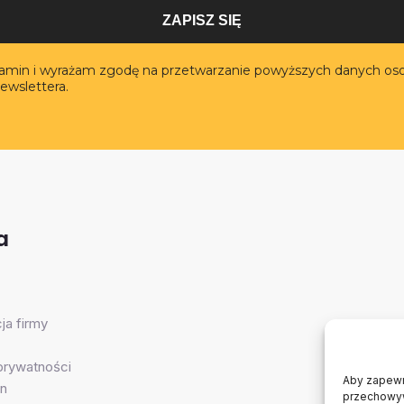
ZAPISZ SIĘ
lamin i wyrażam zgodę na przetwarzanie powyższych danych os
ewslettera.
a
ja firmy
 prywatności
Aby zapewni
n
przechowywa