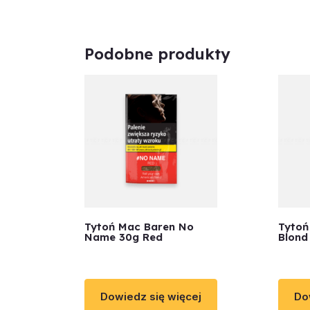
Podobne produkty
Tytoń Mac Baren No
Tytoń
Name 30g Red
Blond 
Dowiedz się więcej
Do