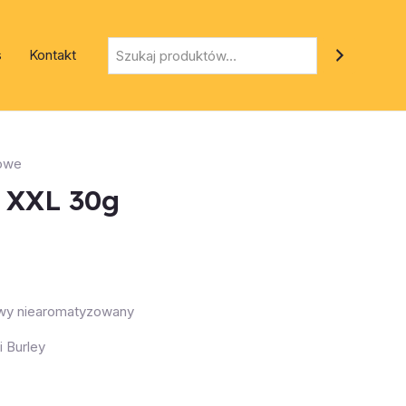
Szukaj
s
Kontakt
sowe
o XXL 30g
owy niearomatyzowany
i Burley