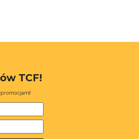
rów TCF!
i promocjami!