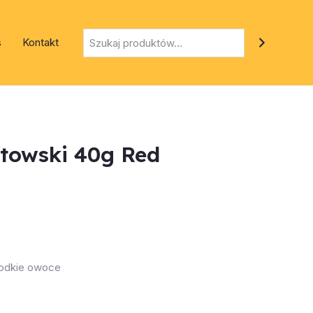
Szukaj
s
Kontakt
towski 40g Red
słodkie owoce