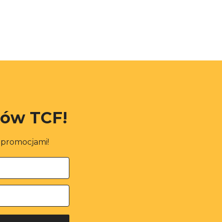
rów TCF!
i promocjami!