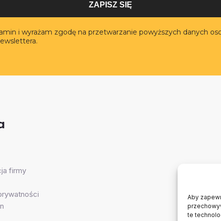
ZAPISZ SIĘ
lamin i wyrażam zgodę na przetwarzanie powyższych danych os
ewslettera.
a
ja firmy
 prywatności
Aby zapewni
n
przechowywa
te technol