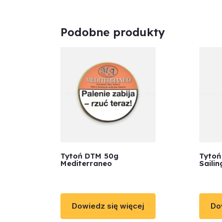
Podobne produkty
Tytoń DTM 50g
Tytoń
Mediterraneo
Saili
Dowiedz się więcej
Do