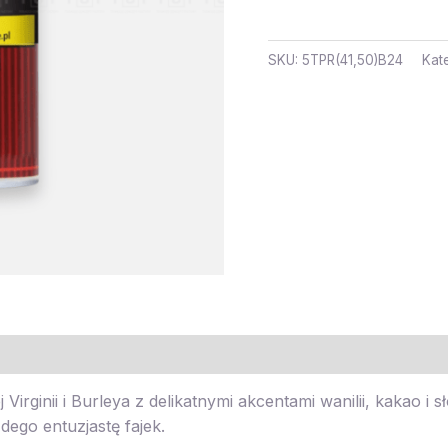
SKU:
5TPR(41,50)B24
Kat
j Virginii i Burleya z delikatnymi akcentami wanilii, kakao 
ego entuzjastę fajek.