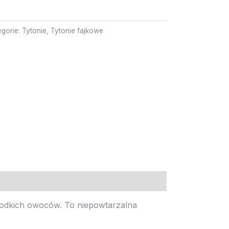
egorie:
Tytonie
,
Tytonie fajkowe
i słodkich owoców. To niepowtarzalna