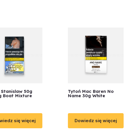
 Stanislaw 50g
Tytoń Mac Baren No
ng Boat Mixture
Name 30g White
wiedz się więcej
Dowiedz się więcej