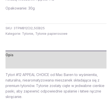
Opakowanie: 30g
SKU:
3TPMB12(32,50)B25
Kategorie:
Tytonie
,
Tytonie papierosowe
Opis
Opinie (0)
Tytoń #12 APPEAL CHOICE od Mac Baren to wyśmienita,
naturalna, niearomatyzowana mieszanek składająca się z
premium tytoniów. Tytonie zostały cięte w jedwabne cienkie
paski, aby zapewnić odpowiednie spalanie i łatwe ręczne
skręcanie.