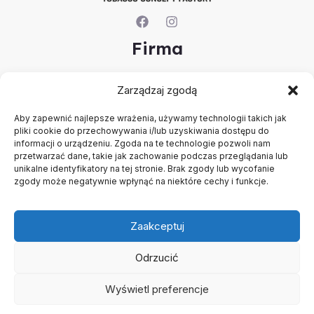
Firma
O nas
Zarządzaj zgodą
Kontakt
Rejestracja firmy
Aby zapewnić najlepsze wrażenia, używamy technologii takich jak
Konto
pliki cookie do przechowywania i/lub uzyskiwania dostępu do
Polityka prywatności
informacji o urządzeniu. Zgoda na te technologie pozwoli nam
Regulamin
przetwarzać dane, takie jak zachowanie podczas przeglądania lub
unikalne identyfikatory na tej stronie. Brak zgody lub wycofanie
zgody może negatywnie wpłynąć na niektóre cechy i funkcje.
Zaakceptuj
Odrzucić
Copyright © 2026 B2B - Panel Hurtowy - TCF - Tobacco
Concept Factory
Wyświetl preferencje