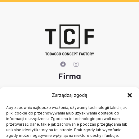
Firma
O nas
Zarządzaj zgodą
Kontakt
Rejestracja firmy
Aby zapewnić najlepsze wrażenia, używamy technologii takich jak
Konto
pliki cookie do przechowywania i/lub uzyskiwania dostępu do
Polityka prywatności
informacji o urządzeniu. Zgoda na te technologie pozwoli nam
Regulamin
przetwarzać dane, takie jak zachowanie podczas przeglądania lub
unikalne identyfikatory na tej stronie. Brak zgody lub wycofanie
zgody może negatywnie wpłynąć na niektóre cechy i funkcje.