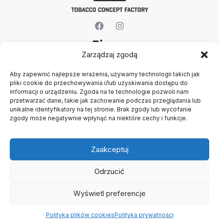
Firma
Zarządzaj zgodą
O nas
Aby zapewnić najlepsze wrażenia, używamy technologii takich jak
Kontakt
pliki cookie do przechowywania i/lub uzyskiwania dostępu do
Rejestracja firmy
informacji o urządzeniu. Zgoda na te technologie pozwoli nam
Polityka prywatności
przetwarzać dane, takie jak zachowanie podczas przeglądania lub
Konto
unikalne identyfikatory na tej stronie. Brak zgody lub wycofanie
zgody może negatywnie wpłynąć na niektóre cechy i funkcje.
Regulamin
Zaakceptuj
Odrzucić
Wyświetl preferencje
Copyright © 2026 B2B - Panel Hurtowy - TCF - Tobacco
Concept Factory
Polityka plików cookies
Polityka prywatności