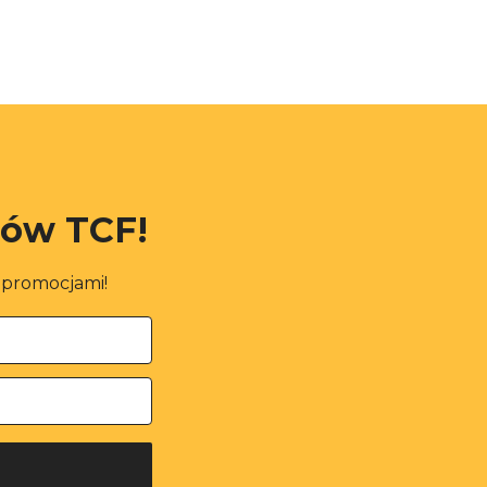
rów TCF!
i promocjami!