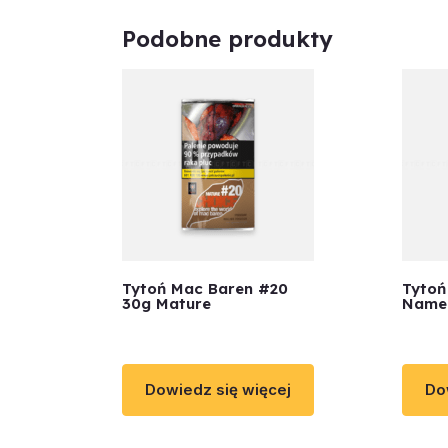
Podobne produkty
Tytoń Mac Baren #20
Tytoń
30g Mature
Name 
Dowiedz się więcej
Do