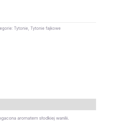
egorie:
Tytonie
,
Tytonie fajkowe
ogacona aromatem słodkiej wanilii.