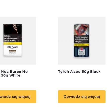
 Mac Baren No
Tytoń Alsbo 50g Black
30g White
wiedz się więcej
Dowiedz się więcej