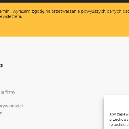
lamin i wyrażam zgodę na przetwarzanie powyższych danych os
ewslettera.
a
ja firmy
 prywatności
n
Aby zapewni
przechowywa
te technol