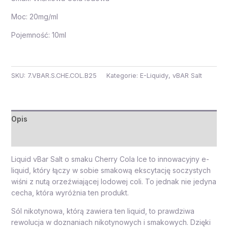
Moc: 20mg/ml
Pojemność: 10ml
SKU:
7.VBAR.S.CHE.COL.B25
Kategorie:
E-Liquidy
,
vBAR Salt
Opis
Opinie (0)
Liquid vBar Salt o smaku Cherry Cola Ice to innowacyjny e-
liquid, który łączy w sobie smakową ekscytację soczystych
wiśni z nutą orzeźwiającej lodowej coli. To jednak nie jedyna
cecha, która wyróżnia ten produkt.
Sól nikotynowa, którą zawiera ten liquid, to prawdziwa
rewolucja w doznaniach nikotynowych i smakowych. Dzięki