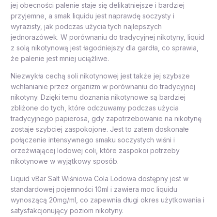
jej obecności palenie staje się delikatniejsze i bardziej
przyjemne, a smak liquidu jest naprawdę soczysty i
wyrazisty, jak podczas użycia tych najlepszych
jednorazówek. W porównaniu do tradycyjnej nikotyny, liquid
z solą nikotynową jest łagodniejszy dla gardła, co sprawia,
że palenie jest mniej uciążliwe.
Niezwykła cechą soli nikotynowej jest także jej szybsze
wchłanianie przez organizm w porównaniu do tradycyjnej
nikotyny. Dzięki temu doznania nikotynowe są bardziej
zbliżone do tych, które odczuwamy podczas użycia
tradycyjnego papierosa, gdy zapotrzebowanie na nikotynę
zostaje szybciej zaspokojone. Jest to zatem doskonałe
połączenie intensywnego smaku soczystych wiśni i
orzeźwiającej lodowej coli, które zaspokoi potrzeby
nikotynowe w wyjątkowy sposób.
Liquid vBar Salt Wiśniowa Cola Lodowa dostępny jest w
standardowej pojemności 10ml i zawiera moc liquidu
wynoszącą 20mg/ml, co zapewnia długi okres użytkowania i
satysfakcjonujący poziom nikotyny.