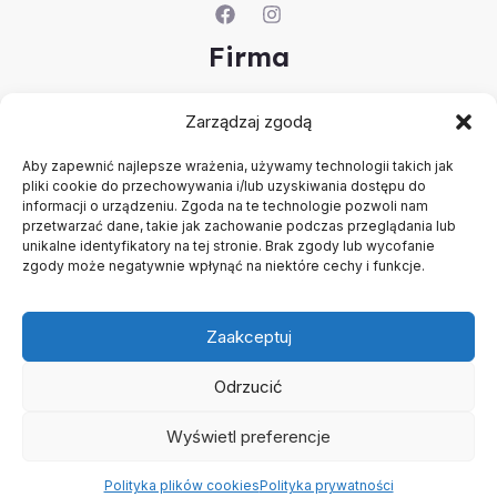
Firma
O nas
Zarządzaj zgodą
Kontakt
Rejestracja firmy
Aby zapewnić najlepsze wrażenia, używamy technologii takich jak
Konto
pliki cookie do przechowywania i/lub uzyskiwania dostępu do
Polityka prywatności
informacji o urządzeniu. Zgoda na te technologie pozwoli nam
przetwarzać dane, takie jak zachowanie podczas przeglądania lub
Regulamin
unikalne identyfikatory na tej stronie. Brak zgody lub wycofanie
zgody może negatywnie wpłynąć na niektóre cechy i funkcje.
Zaakceptuj
Odrzucić
Copyright © 2026 B2B - Panel Hurtowy - TCF - Tobacco
Concept Factory
Wyświetl preferencje
Polityka plików cookies
Polityka prywatności