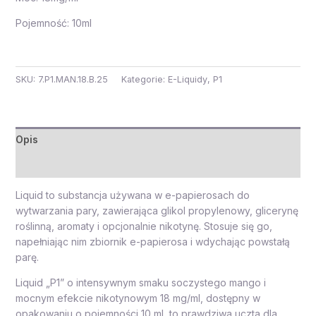
Pojemność: 10ml
SKU:
7.P1.MAN.18.B.25
Kategorie:
E-Liquidy
,
P1
Opis
Opinie (0)
Liquid to substancja używana w e-papierosach do
wytwarzania pary, zawierająca glikol propylenowy, glicerynę
roślinną, aromaty i opcjonalnie nikotynę. Stosuje się go,
napełniając nim zbiornik e-papierosa i wdychając powstałą
parę.
Liquid „P1” o intensywnym smaku soczystego mango i
mocnym efekcie nikotynowym 18 mg/ml, dostępny w
opakowaniu o pojemności 10 ml, to prawdziwa uczta dla