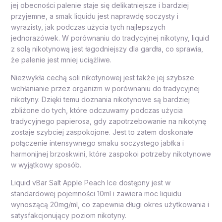
jej obecności palenie staje się delikatniejsze i bardziej
przyjemne, a smak liquidu jest naprawdę soczysty i
wyrazisty, jak podczas użycia tych najlepszych
jednorazówek. W porównaniu do tradycyjnej nikotyny, liquid
z solą nikotynową jest łagodniejszy dla gardła, co sprawia,
że palenie jest mniej uciążliwe.
Niezwykła cechą soli nikotynowej jest także jej szybsze
wchłanianie przez organizm w porównaniu do tradycyjnej
nikotyny. Dzięki temu doznania nikotynowe są bardziej
zbliżone do tych, które odczuwamy podczas użycia
tradycyjnego papierosa, gdy zapotrzebowanie na nikotynę
zostaje szybciej zaspokojone. Jest to zatem doskonałe
połączenie intensywnego smaku soczystego jabłka i
harmonijnej brzoskwini, które zaspokoi potrzeby nikotynowe
w wyjątkowy sposób.
Liquid vBar Salt Apple Peach Ice dostępny jest w
standardowej pojemności 10ml i zawiera moc liquidu
wynoszącą 20mg/ml, co zapewnia długi okres użytkowania i
satysfakcjonujący poziom nikotyny.