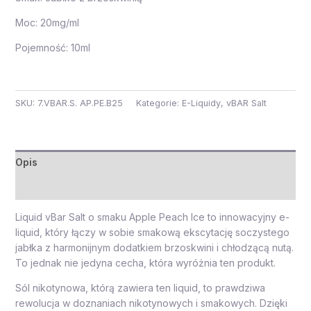
Moc: 20mg/ml
Pojemność: 10ml
SKU:
7.VBAR.S. AP.PE.B25
Kategorie:
E-Liquidy
,
vBAR Salt
Opis
Opinie (0)
Liquid vBar Salt o smaku Apple Peach Ice to innowacyjny e-
liquid, który łączy w sobie smakową ekscytację soczystego
jabłka z harmonijnym dodatkiem brzoskwini i chłodzącą nutą.
To jednak nie jedyna cecha, która wyróżnia ten produkt.
Sól nikotynowa, którą zawiera ten liquid, to prawdziwa
rewolucja w doznaniach nikotynowych i smakowych. Dzięki