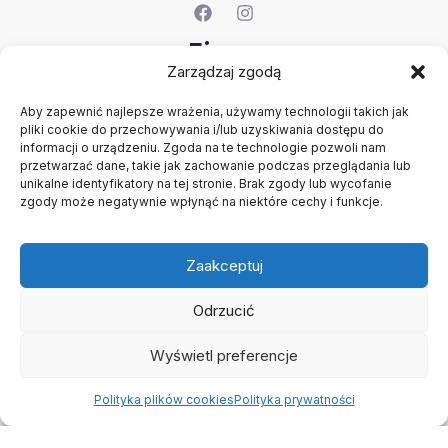
Firma
Zarządzaj zgodą
O nas
Aby zapewnić najlepsze wrażenia, używamy technologii takich jak
Kontakt
pliki cookie do przechowywania i/lub uzyskiwania dostępu do
Rejestracja firmy
informacji o urządzeniu. Zgoda na te technologie pozwoli nam
Konto
przetwarzać dane, takie jak zachowanie podczas przeglądania lub
Polityka prywatności
unikalne identyfikatory na tej stronie. Brak zgody lub wycofanie
zgody może negatywnie wpłynąć na niektóre cechy i funkcje.
Regulamin
Zaakceptuj
Odrzucić
Wyświetl preferencje
Copyright © 2026 B2B - Panel Hurtowy - TCF - Tobacco
Concept Factory
Polityka plików cookies
Polityka prywatności