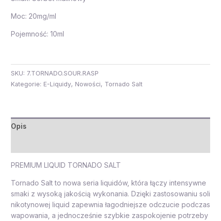
Moc: 20mg/ml
Pojemność: 10ml
SKU:
7.TORNADO.SOUR.RASP
Kategorie:
E-Liquidy
,
Nowości
,
Tornado Salt
Opis
Opinie (0)
PREMIUM LIQUID TORNADO SALT
Tornado Salt to nowa seria liquidów, która łączy intensywne
smaki z wysoką jakością wykonania. Dzięki zastosowaniu soli
nikotynowej liquid zapewnia łagodniejsze odczucie podczas
wapowania, a jednocześnie szybkie zaspokojenie potrzeby