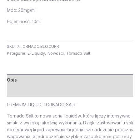
Moc: 20mg/ml
Pojemność: 10ml
SKU:
7.TORNADO.BLO.CURR
Kategorie:
E-Liquidy
,
Nowości
,
Tornado Salt
Opis
Opinie (0)
PREMIUM LIQUID TORNADO SALT
Tornado Salt to nowa seria liquidów, która łączy intensywne
smaki z wysoką jakością wykonania. Dzięki zastosowaniu soli
nikotynowej liquid zapewnia łagodniejsze odczucie podczas
wapowania, a jednocześnie szybkie zaspokojenie potrzeby