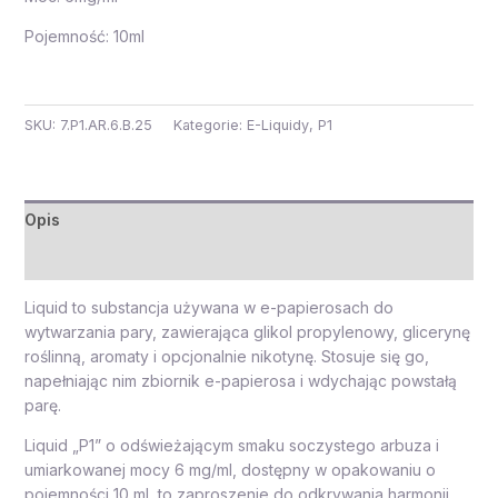
Pojemność: 10ml
SKU:
7.P1.AR.6.B.25
Kategorie:
E-Liquidy
,
P1
Opis
Opinie (0)
Liquid to substancja używana w e-papierosach do
wytwarzania pary, zawierająca glikol propylenowy, glicerynę
roślinną, aromaty i opcjonalnie nikotynę. Stosuje się go,
napełniając nim zbiornik e-papierosa i wdychając powstałą
parę.
Liquid „P1” o odświeżającym smaku soczystego arbuza i
umiarkowanej mocy 6 mg/ml, dostępny w opakowaniu o
pojemności 10 ml, to zaproszenie do odkrywania harmonii