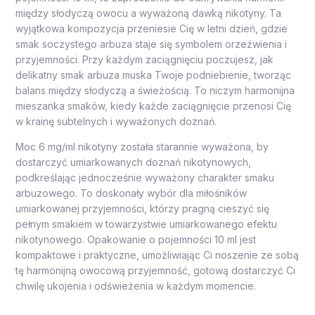
między słodyczą owocu a wyważoną dawką nikotyny. Ta
wyjątkowa kompozycja przeniesie Cię w letni dzień, gdzie
smak soczystego arbuza staje się symbolem orzeźwienia i
przyjemności. Przy każdym zaciągnięciu poczujesz, jak
delikatny smak arbuza muska Twoje podniebienie, tworząc
balans między słodyczą a świeżością. To niczym harmonijna
mieszanka smaków, kiedy każde zaciągnięcie przenosi Cię
w krainę subtelnych i wyważonych doznań.
Moc 6 mg/ml nikotyny została starannie wyważona, by
dostarczyć umiarkowanych doznań nikotynowych,
podkreślając jednocześnie wyważony charakter smaku
arbuzowego. To doskonały wybór dla miłośników
umiarkowanej przyjemności, którzy pragną cieszyć się
pełnym smakiem w towarzystwie umiarkowanego efektu
nikotynowego. Opakowanie o pojemności 10 ml jest
kompaktowe i praktyczne, umożliwiając Ci noszenie ze sobą
tę harmonijną owocową przyjemność, gotową dostarczyć Ci
chwilę ukojenia i odświeżenia w każdym momencie.