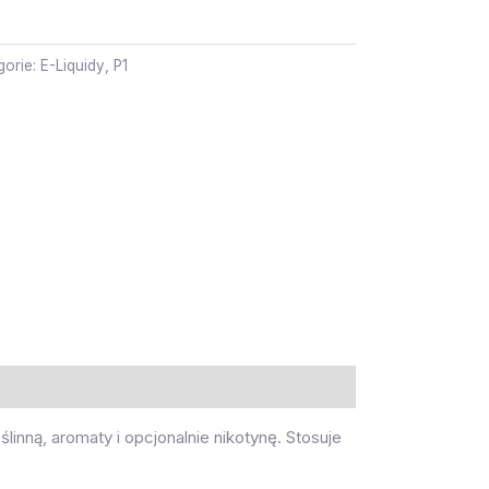
gorie:
E-Liquidy
,
P1
linną, aromaty i opcjonalnie nikotynę. Stosuje