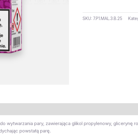
SKU:
7.P1.MAL.3.B.25
Kate
 wytwarzania pary, zawierająca glikol propylenowy, glicerynę roś
wdychając powstałą parę.