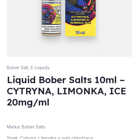
Bober Salt
,
E-Liquidy
Liquid Bober Salts 10ml –
CYTRYNA, LIMONKA, ICE
20mg/ml
Marka: Bober Salts
Smak: Cytryna z limonką + nuta chłodząca