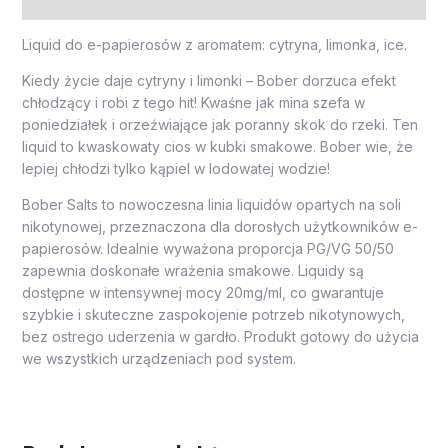
Opinie (0)
Liquid do e-papierosów z aromatem: cytryna, limonka, ice.
Kiedy życie daje cytryny i limonki – Bober dorzuca efekt
chłodzący i robi z tego hit! Kwaśne jak mina szefa w
poniedziałek i orzeźwiające jak poranny skok do rzeki. Ten
liquid to kwaskowaty cios w kubki smakowe. Bober wie, że
lepiej chłodzi tylko kąpiel w lodowatej wodzie!
Bober Salts to nowoczesna linia liquidów opartych na soli
nikotynowej, przeznaczona dla dorosłych użytkowników e-
papierosów. Idealnie wyważona proporcja PG/VG 50/50
zapewnia doskonałe wrażenia smakowe. Liquidy są
dostępne w intensywnej mocy 20mg/ml, co gwarantuje
szybkie i skuteczne zaspokojenie potrzeb nikotynowych,
bez ostrego uderzenia w gardło. Produkt gotowy do użycia
we wszystkich urządzeniach pod system.