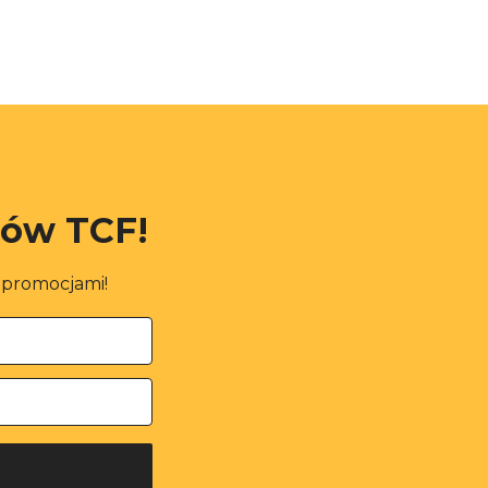
rów TCF!
i promocjami!