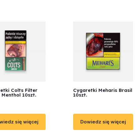
tki Colts Filter
Cygaretki Meharis Brasil
 Menthol 10szt.
10szt.
wiedz się więcej
Dowiedz się więcej