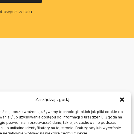
obowych w celu
Zarządzaj zgodą
ć najlepsze wrażenia, używamy technologii takich jak pliki cookie do
nia i/lub uzyskiwania dostępu do informacji o urządzeniu. Zgoda na
ogie pozwoli nam przetwarzać dane, takie jak zachowanie podczas
a lub unikalne identyfikatory na tej stronie. Brak zgody lub wycofanie
 negatywnie wpłynąć na niektóre cechy i funkcje.