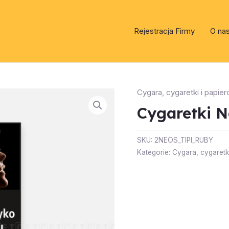
Rejestracja Firmy
O na
Cygara, cygaretki i papier
Cygaretki N
SKU:
2NEOS_TIPI_RUBY
Kategorie:
Cygara, cygaretki