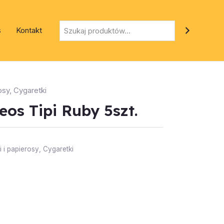
Szukaj
s
Kontakt
osy
,
Cygaretki
eos Tipi Ruby 5szt.
 i papierosy
,
Cygaretki