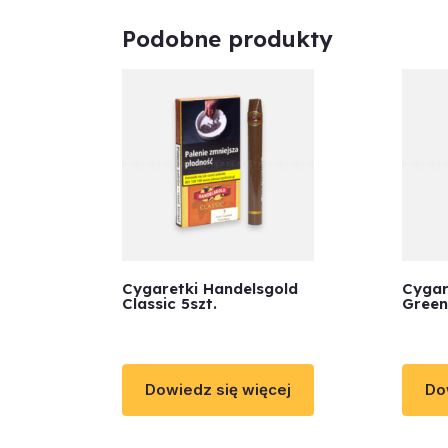
Podobne produkty
Cygaretki Handelsgold
Cygare
Classic 5szt.
Green
Dowiedz się więcej
Do