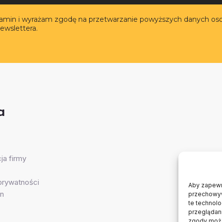
lamin i wyrażam zgodę na przetwarzanie powyższych danych os
ewslettera.
a
ja firmy
 prywatności
Aby zapewni
n
przechowywa
te technol
przeglądani
zgody może