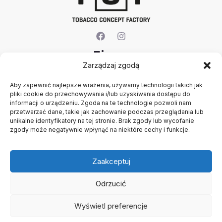
Firma
Zarządzaj zgodą
O nas
Aby zapewnić najlepsze wrażenia, używamy technologii takich jak
Kontakt
pliki cookie do przechowywania i/lub uzyskiwania dostępu do
Rejestracja firmy
informacji o urządzeniu. Zgoda na te technologie pozwoli nam
Konto
przetwarzać dane, takie jak zachowanie podczas przeglądania lub
Polityka prywatności
unikalne identyfikatory na tej stronie. Brak zgody lub wycofanie
zgody może negatywnie wpłynąć na niektóre cechy i funkcje.
Regulamin
Zaakceptuj
Odrzucić
Wyświetl preferencje
Copyright © 2026 B2B - Panel Hurtowy - TCF - Tobacco
Concept Factory