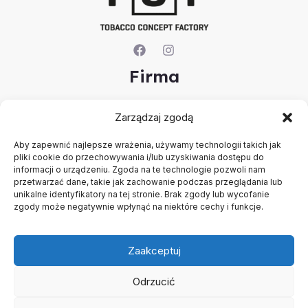
Firma
O nas
Zarządzaj zgodą
Kontakt
Rejestracja firmy
Aby zapewnić najlepsze wrażenia, używamy technologii takich jak
Konto
pliki cookie do przechowywania i/lub uzyskiwania dostępu do
Polityka prywatności
informacji o urządzeniu. Zgoda na te technologie pozwoli nam
Regulamin
przetwarzać dane, takie jak zachowanie podczas przeglądania lub
unikalne identyfikatory na tej stronie. Brak zgody lub wycofanie
zgody może negatywnie wpłynąć na niektóre cechy i funkcje.
Zaakceptuj
Odrzucić
Copyright © 2026 B2B - Panel Hurtowy - TCF - Tobacco
Concept Factory