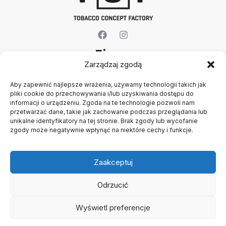
Firma
Zarządzaj zgodą
O nas
Aby zapewnić najlepsze wrażenia, używamy technologii takich jak
Kontakt
pliki cookie do przechowywania i/lub uzyskiwania dostępu do
Rejestracja firmy
informacji o urządzeniu. Zgoda na te technologie pozwoli nam
Polityka prywatności
przetwarzać dane, takie jak zachowanie podczas przeglądania lub
Konto
unikalne identyfikatory na tej stronie. Brak zgody lub wycofanie
zgody może negatywnie wpłynąć na niektóre cechy i funkcje.
Regulamin
Zaakceptuj
Odrzucić
Wyświetl preferencje
Copyright © 2026 B2B - Panel Hurtowy - TCF - Tobacco
Concept Factory