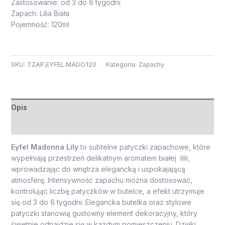
Zastosowanie: od 3 do 6 tygodni
Zapach: Lilia Biała
Pojemność: 120ml
SKU:
7.ZAP.EYFEL.MADO.120
Kategoria:
Zapachy
Opis
Opinie (0)
Eyfel Madonna Lily
to subtelne patyczki zapachowe, które
wypełniają przestrzeń delikatnym aromatem białej lilii,
wprowadzając do wnętrza elegancką i uspokajającą
atmosferę. Intensywność zapachu można dostosować,
kontrolując liczbę patyczków w butelce, a efekt utrzymuje
się od 3 do 6 tygodni. Elegancka butelka oraz stylowe
patyczki stanowią gustowny element dekoracyjny, który
świetnie odnajdzie się w każdym pomieszczeniu. Dzięki