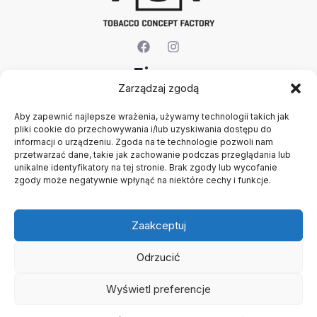
Firma
Zarządzaj zgodą
O nas
Aby zapewnić najlepsze wrażenia, używamy technologii takich jak
Kontakt
pliki cookie do przechowywania i/lub uzyskiwania dostępu do
Rejestracja firmy
informacji o urządzeniu. Zgoda na te technologie pozwoli nam
Konto
przetwarzać dane, takie jak zachowanie podczas przeglądania lub
Polityka prywatności
unikalne identyfikatory na tej stronie. Brak zgody lub wycofanie
zgody może negatywnie wpłynąć na niektóre cechy i funkcje.
Regulamin
Zaakceptuj
Odrzucić
Wyświetl preferencje
Copyright © 2026 B2B - Panel Hurtowy - TCF - Tobacco
Concept Factory