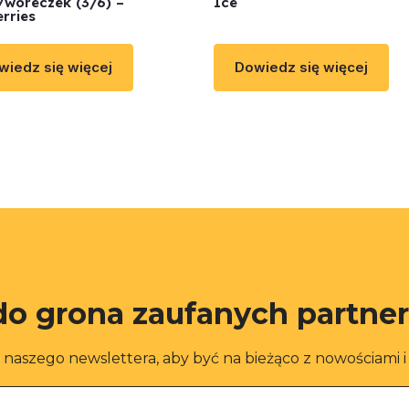
woreczek (3/6) –
Ice
erries
wiedz się więcej
Dowiedz się więcej
do grona zaufanych partne
o naszego newslettera, aby być na bieżąco z nowościami 