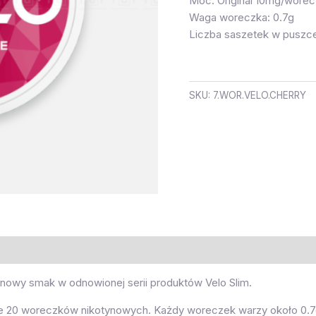
Moc: Original 10mg/worec
Waga woreczka: 0.7g
Liczba saszetek w puszce
SKU:
7.WOR.VELO.CHERRY
 nowy smak w odnowionej serii produktów Velo Slim.
ce 20 woreczków nikotynowych. Każdy woreczek warzy około 0.7g