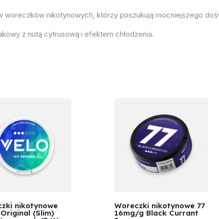
ków woreczków nikotynowych, którzy poszukują mocniejszego dośw
akowy z nutą cytrusową i efektem chłodzenia.
zki nikotynowe
Woreczki nikotynowe 77
Original (Slim)
16mg/g Black Currant