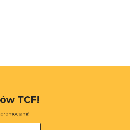
rów TCF!
i promocjami!