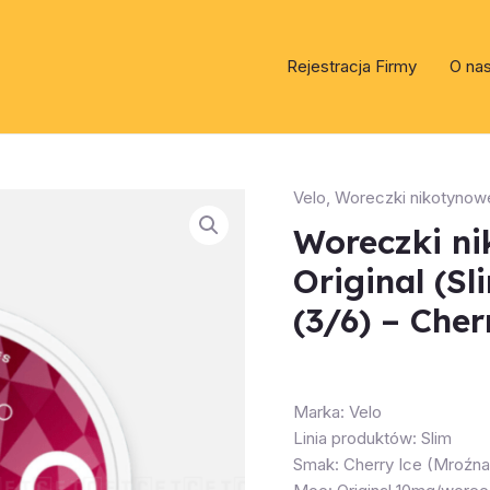
Rejestracja Firmy
O na
Velo
,
Woreczki nikotynow
Woreczki n
Original (S
(3/6) – Cher
Marka: Velo
Linia produktów: Slim
Smak: Cherry Ice (Mroźna