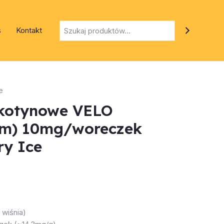
Szukaj
s
Kontakt
e
ikotynowe VELO
lim) 10mg/woreczek
ry Ice
 wiśnia)