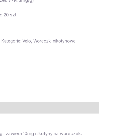
zek (~14.3mg/g)
: 20 szt.
Kategorie:
Velo
,
Woreczki nikotynowe
 i zawiera 10mg nikotyny na woreczek.