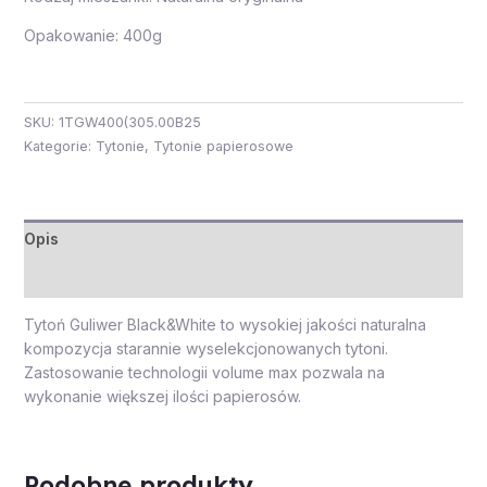
Opakowanie: 400g
SKU:
1TGW400(305.00B25
Kategorie:
Tytonie
,
Tytonie papierosowe
Opis
Opinie (0)
Tytoń Guliwer Black&White to wysokiej jakości naturalna
kompozycja starannie wyselekcjonowanych tytoni.
Zastosowanie technologii volume max pozwala na
wykonanie większej ilości papierosów.
Podobne produkty