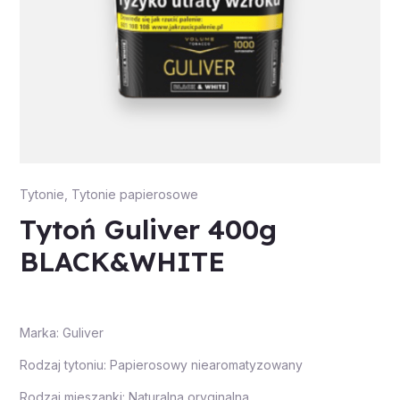
Tytonie
,
Tytonie papierosowe
Tytoń Guliver 400g
BLACK&WHITE
Marka: Guliver
Rodzaj tytoniu: Papierosowy niearomatyzowany
Rodzaj mieszanki: Naturalna oryginalna