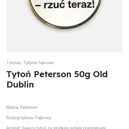
Tytonie
,
Tytonie fajkowe
Tytoń Peterson 50g Old
Dublin
Marka: Peterson
Rodzaj tytoniu: Fajkowy
Aromat: Świeży tytoń ze słodkimi nutami orientalnymi