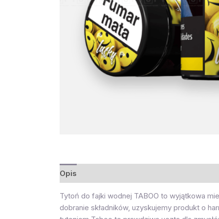
Opis
Opinie (0)
Tytoń do fajki wodnej TABOO to wyjątkowa mies
dobranie składników, uzyskujemy produkt o ha