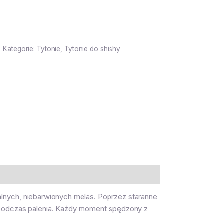
Kategorie:
Tytonie
,
Tytonie do shishy
ralnych, niebarwionych melas. Poprzez staranne
i podczas palenia. Każdy moment spędzony z