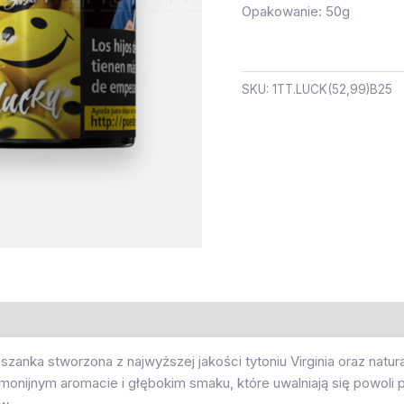
Opakowanie: 50g
SKU:
1TT.LUCK(52,99)B25
zanka stworzona z najwyższej jakości tytoniu Virginia oraz natu
rmonijnym aromacie i głębokim smaku, które uwalniają się powol