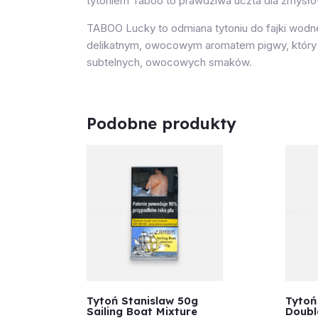
tytoniem Taboo to prawdziwa uczta dla zmysłó
TABOO Lucky to odmiana tytoniu do fajki wodne
delikatnym, owocowym aromatem pigwy, który d
subtelnych, owocowych smaków.
Podobne produkty
Tytoń Stanislaw 50g
Tytoń
Sailing Boat Mixture
Doubl