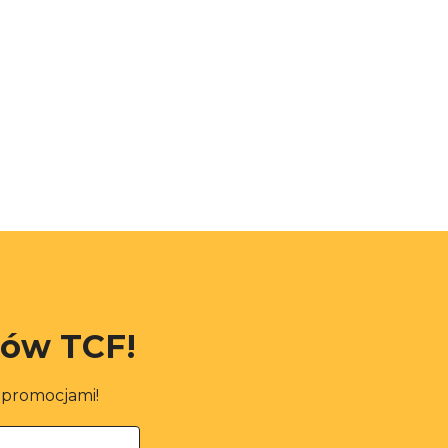
rów TCF!
i promocjami!