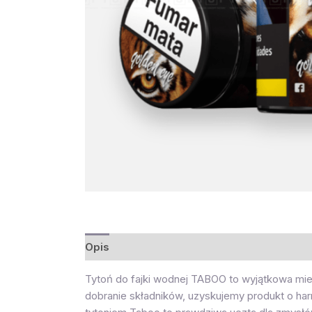
Opis
Opinie (0)
Tytoń do fajki wodnej TABOO to wyjątkowa mies
dobranie składników, uzyskujemy produkt o ha