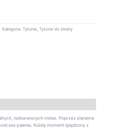
Kategorie:
Tytonie
,
Tytonie do shishy
ralnych, niebarwionych melas. Poprzez staranne
i podczas palenia. Każdy moment spędzony z