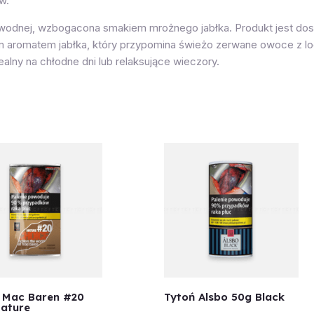
w.
i wodnej, wzbogacona smakiem mrożnego jabłka. Produkt jest do
m aromatem jabłka, który przypomina świeżo zerwane owoce z l
lny na chłodne dni lub relaksujące wieczory.
 Mac Baren #20
Tytoń Alsbo 50g Black
ature