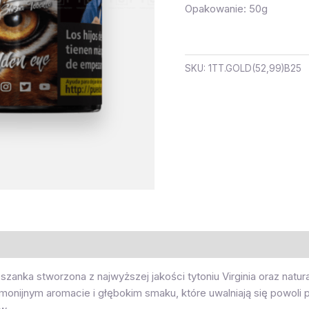
Opakowanie: 50g
SKU:
1TT.GOLD(52,99)B25
zanka stworzona z najwyższej jakości tytoniu Virginia oraz natu
rmonijnym aromacie i głębokim smaku, które uwalniają się powol