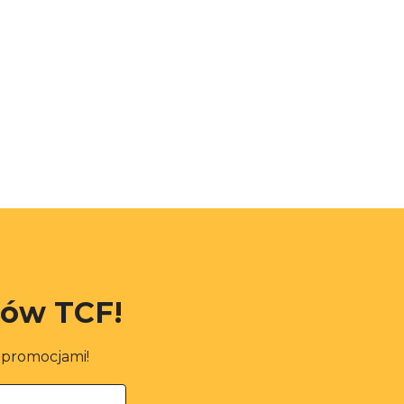
rów TCF!
i promocjami!