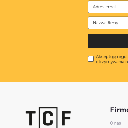
Nazwa firmy
Akceptuję regu
otrzymywania n
Firm
O nas