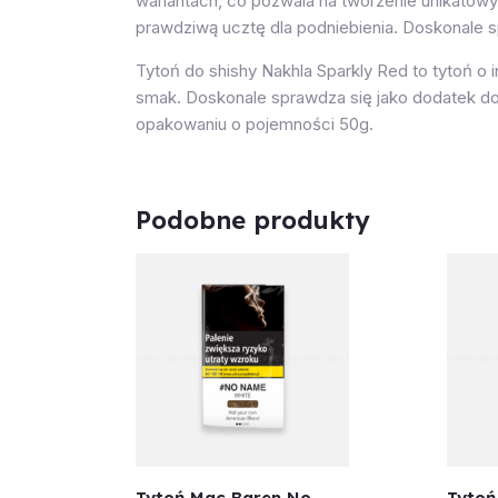
wariantach, co pozwala na tworzenie unikatowy
prawdziwą ucztę dla podniebienia. Doskonale sp
Tytoń do shishy Nakhla Sparkly Red to tytoń o
smak. Doskonale sprawdza się jako dodatek do
opakowaniu o pojemności 50g.
Podobne produkty
Tytoń Mac Baren No
Tytoń