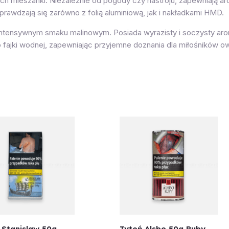
ch mieszanki. Niezależnie od pogody czy nastroju, zapewniają a
rawdzają się zarówno z folią aluminiową, jak i nakładkami HMD.
 intensywnym smaku malinowym. Posiada wyrazisty i soczysty aro
 fajki wodnej, zapewniając przyjemne doznania dla miłośników 
 Stanislaw 50g
Tytoń Alsbo 50g Ruby