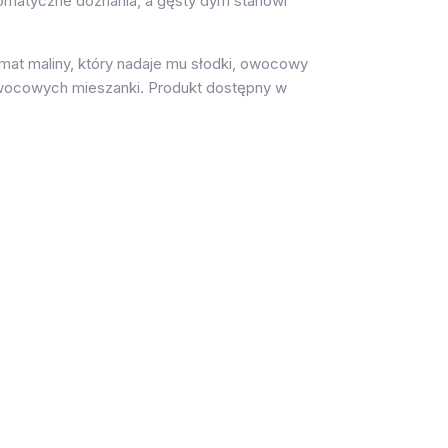
romatyczne doznania, a gęsty dym stanowi
mat maliny, który nadaje mu słodki, owocowy
owocowych mieszanki. Produkt dostępny w