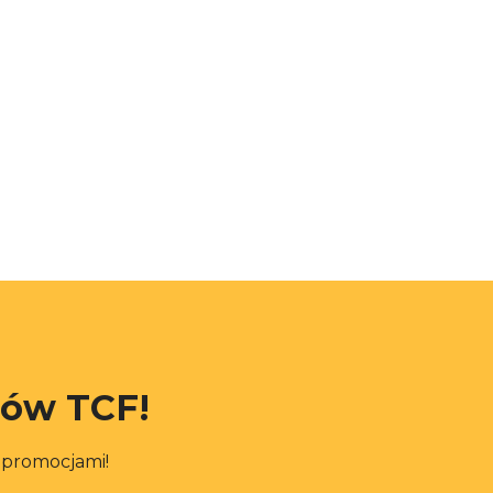
rów TCF!
i promocjami!