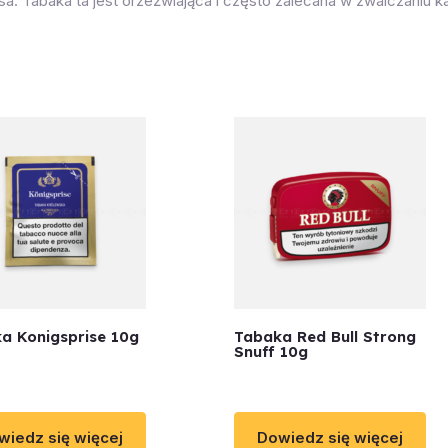
. Tabaka ta jest orzeźwiająca i często zalecana w zwalczaniu kat
a Konigsprise 10g
Tabaka Red Bull Strong
Snuff 10g
wiedz się więcej
Dowiedz się więcej