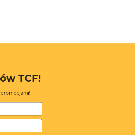
rów TCF!
i promocjami!