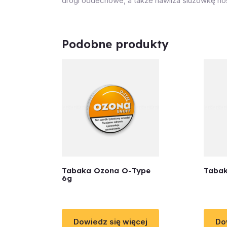
drogi oddechowe, a także nawilża śluzówkę nosa
Podobne produkty
Tabaka Ozona O-Type
Tabak
6g
Dowiedz się więcej
Do