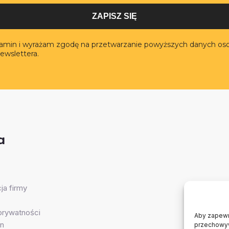
ZAPISZ SIĘ
lamin i wyrażam zgodę na przetwarzanie powyższych danych os
ewslettera.
a
ja firmy
 prywatności
Aby zapewni
n
przechowywa