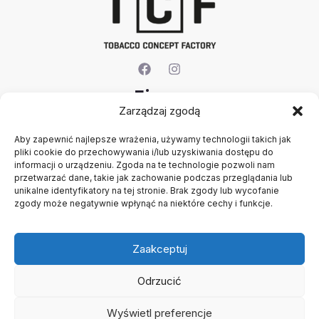
Firma
Zarządzaj zgodą
O nas
Aby zapewnić najlepsze wrażenia, używamy technologii takich jak
Kontakt
pliki cookie do przechowywania i/lub uzyskiwania dostępu do
Rejestracja firmy
informacji o urządzeniu. Zgoda na te technologie pozwoli nam
Konto
przetwarzać dane, takie jak zachowanie podczas przeglądania lub
Polityka prywatności
unikalne identyfikatory na tej stronie. Brak zgody lub wycofanie
zgody może negatywnie wpłynąć na niektóre cechy i funkcje.
Regulamin
Zaakceptuj
Odrzucić
Wyświetl preferencje
Copyright © 2026 B2B - Panel Hurtowy - TCF - Tobacco