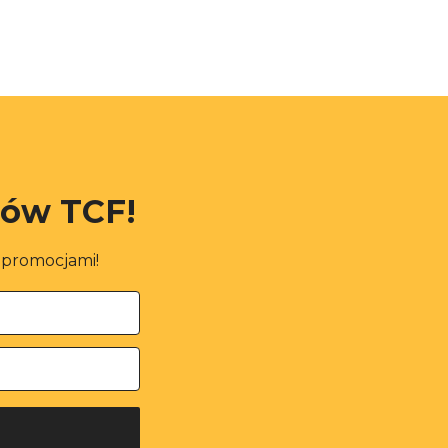
rów TCF!
i promocjami!