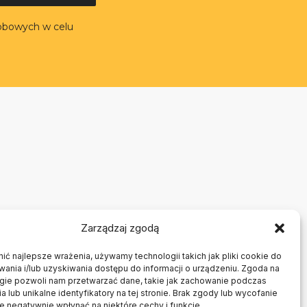
obowych w celu
Zarządzaj zgodą
ć najlepsze wrażenia, używamy technologii takich jak pliki cookie do
nia i/lub uzyskiwania dostępu do informacji o urządzeniu. Zgoda na
ogie pozwoli nam przetwarzać dane, takie jak zachowanie podczas
a lub unikalne identyfikatory na tej stronie. Brak zgody lub wycofanie
 negatywnie wpłynąć na niektóre cechy i funkcje.