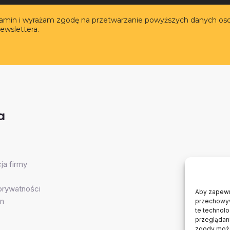
lamin i wyrażam zgodę na przetwarzanie powyższych danych os
ewslettera.
a
ja firmy
 prywatności
Aby zapewni
n
przechowywa
te technol
przeglądani
zgody może