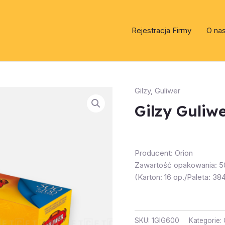
Rejestracja Firmy
O na
Gilzy
,
Guliwer
Gilzy Guliw
Producent: Orion
Zawartość opakowania: 50
(Karton: 16 op./Paleta: 38
SKU:
1GIG600
Kategorie: