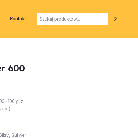
Szukaj
s
Kontakt
er 600
0+100 gilz
4 op.)
Gilzy
,
Guliwer