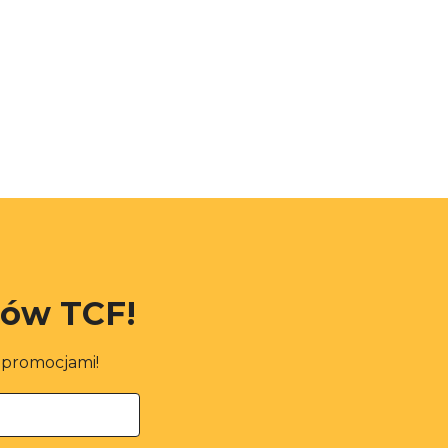
rów TCF!
i promocjami!