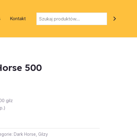
Szukaj
s
Kontakt
Horse 500
0 gilz
p.)
egorie:
Dark Horse
,
Gilzy