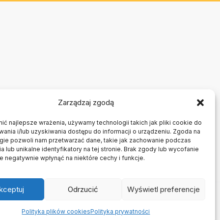
Zarządzaj zgodą
ć najlepsze wrażenia, używamy technologii takich jak pliki cookie do
nia i/lub uzyskiwania dostępu do informacji o urządzeniu. Zgoda na
ogie pozwoli nam przetwarzać dane, takie jak zachowanie podczas
a lub unikalne identyfikatory na tej stronie. Brak zgody lub wycofanie
 negatywnie wpłynąć na niektóre cechy i funkcje.
kceptuj
Odrzucić
Wyświetl preferencje
ory
Polityka plików cookies
Polityka prywatności