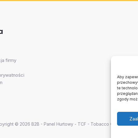
a
ja firmy
 prywatności
Aby zapewni
n
przechowywa
te technol
przeglądani
zgody może
Zaa
pyright © 2026 B2B - Panel Hurtowy - TCF - Tobacco Concept Fact