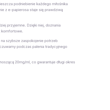
pieszcza podniebienie każdego miłośnika
ie z e-papierosa staje się prawdziwą
dziej przyjemne. Dzięki niej, doznania
st komfortowe.
la na szybsze zaspokojenie potrzeb
 odczuwamy podczas palenia tradycyjnego
ynoszącą 20mg/ml, co gwarantuje długi okres