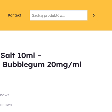
Szukaj
s
Kontakt
 Salt 10ml –
n Bubblegum 20mg/ml
tynowa
lonowa