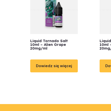
Liquid Tornado Salt
Liqui
10ml – Alien Grape
10ml 
20mg/ml
20mg
Dowiedz się więcej
Do