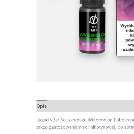
Opis
Opinie (0)
Liquid vBar Salt o smaku Watermelon Bubblegum
także zastosowaniem soli nikotynowej, co spraw