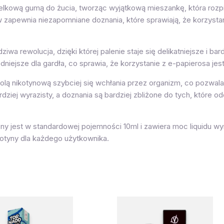
belkową gumą do żucia, tworząc wyjątkową mieszankę, która roz
zapewnia niezapomniane doznania, które sprawiają, że korzystan
iwa rewolucja, dzięki której palenie staje się delikatniejsze i bar
niejsze dla gardła, co sprawia, że korzystanie z e-papierosa je
 solą nikotynową szybciej się wchłania przez organizm, co pozwa
dziej wyrazisty, a doznania są bardziej zbliżone do tych, które
ny jest w standardowej pojemności 10ml i zawiera moc liquidu w
kotyny dla każdego użytkownika.