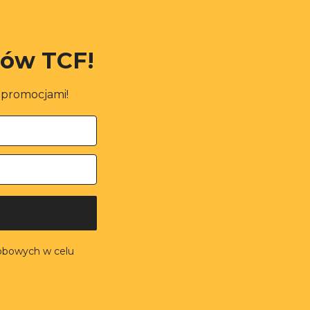
rów TCF!
i promocjami!
obowych w celu