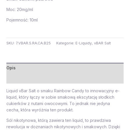
Moc: 20mg/ml
Pojemność: 10ml
SKU:
7.VBAR.S.RA.CA.B25
Kategorie:
E-Liquidy
,
vBAR Salt
Opis
Opinie (0)
Liquid vBar Salt o smaku Rainbow Candy to innowacyjny e-
liquid, który łączy w sobie smakową ekscytację słodkich
cukierków z nutami owocowymi. To jednak nie jedyna
cecha, która wyróżnia ten produkt.
Sól nikotynowa, którą zawiera ten liquid, to prawdziwa
rewolucja w doznaniach nikotynowych i smakowych. Dzięki