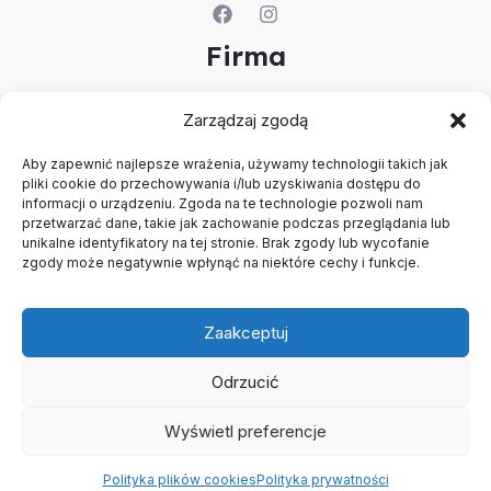
Firma
O nas
Zarządzaj zgodą
Kontakt
Rejestracja firmy
Aby zapewnić najlepsze wrażenia, używamy technologii takich jak
Konto
pliki cookie do przechowywania i/lub uzyskiwania dostępu do
Polityka prywatności
informacji o urządzeniu. Zgoda na te technologie pozwoli nam
przetwarzać dane, takie jak zachowanie podczas przeglądania lub
Regulamin
unikalne identyfikatory na tej stronie. Brak zgody lub wycofanie
zgody może negatywnie wpłynąć na niektóre cechy i funkcje.
Zaakceptuj
Odrzucić
Copyright © 2026 B2B - Panel Hurtowy - TCF - Tobacco
Concept Factory
Wyświetl preferencje
Polityka plików cookies
Polityka prywatności