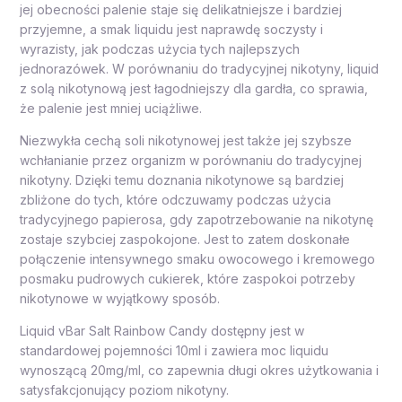
jej obecności palenie staje się delikatniejsze i bardziej
przyjemne, a smak liquidu jest naprawdę soczysty i
wyrazisty, jak podczas użycia tych najlepszych
jednorazówek. W porównaniu do tradycyjnej nikotyny, liquid
z solą nikotynową jest łagodniejszy dla gardła, co sprawia,
że palenie jest mniej uciążliwe.
Niezwykła cechą soli nikotynowej jest także jej szybsze
wchłanianie przez organizm w porównaniu do tradycyjnej
nikotyny. Dzięki temu doznania nikotynowe są bardziej
zbliżone do tych, które odczuwamy podczas użycia
tradycyjnego papierosa, gdy zapotrzebowanie na nikotynę
zostaje szybciej zaspokojone. Jest to zatem doskonałe
połączenie intensywnego smaku owocowego i kremowego
posmaku pudrowych cukierek, które zaspokoi potrzeby
nikotynowe w wyjątkowy sposób.
Liquid vBar Salt Rainbow Candy dostępny jest w
standardowej pojemności 10ml i zawiera moc liquidu
wynoszącą 20mg/ml, co zapewnia długi okres użytkowania i
satysfakcjonujący poziom nikotyny.