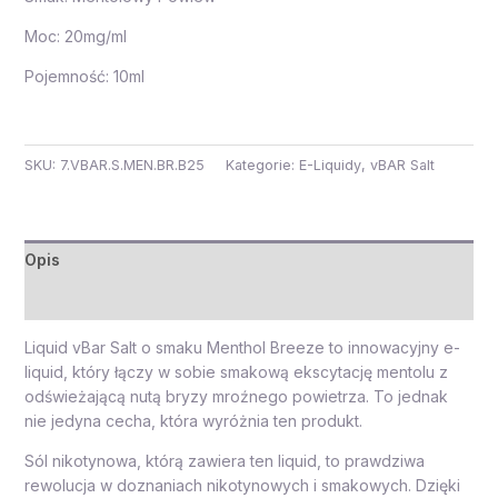
Moc: 20mg/ml
Pojemność: 10ml
SKU:
7.VBAR.S.MEN.BR.B25
Kategorie:
E-Liquidy
,
vBAR Salt
Opis
Opinie (0)
Liquid vBar Salt o smaku Menthol Breeze to innowacyjny e-
liquid, który łączy w sobie smakową ekscytację mentolu z
odświeżającą nutą bryzy mroźnego powietrza. To jednak
nie jedyna cecha, która wyróżnia ten produkt.
Sól nikotynowa, którą zawiera ten liquid, to prawdziwa
rewolucja w doznaniach nikotynowych i smakowych. Dzięki