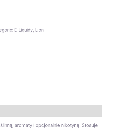
egorie:
E-Liquidy
,
Lion
linną, aromaty i opcjonalnie nikotynę. Stosuje