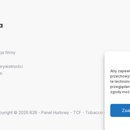
a
ja firmy
 prywatności
Aby zapewni
n
przechowywa
te technol
przeglądani
zgody może
Zaa
pyright © 2026 B2B - Panel Hurtowy - TCF - Tobacco Concept Fact