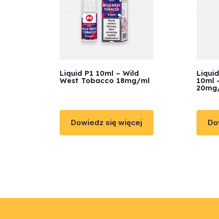
Liquid P1 10ml – Wild
Liqui
West Tobacco 18mg/ml
10ml 
20mg
Dowiedz się więcej
Do