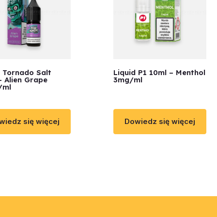
d Tornado Salt
Liquid P1 10ml – Menthol
– Alien Grape
3mg/ml
/ml
wiedz się więcej
Dowiedz się więcej