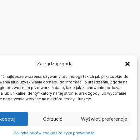
Zarządzaj zgodą
ć najlepsze wrażenia, używamy technologii takich jak pliki cookie do
nia i/lub uzyskiwania dostępu do informacji o urządzeniu. Zgoda na
ogie pozwoli nam przetwarzać dane, takie jak zachowanie podczas
a lub unikalne identyfikatory na tej stronie. Brak zgody lub wycofanie
 negatywnie wpłynąć na niektóre cechy i funkcje.
kceptuj
Odrzucić
Wyświetl preferencje
ory
Polityka plików cookies
Polityka prywatności