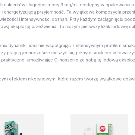
h cukierków i łagodnej mocy 9 mg/ml, dostępny w opakowaniu o 
i i energetyzującą przyjemność. Ta wyjątkowa kompozycja przeni
żości i intensywności doznań. Przy każdym zaciągnięciu poczuj
ową eksplozję orzeźwienia. To niczym pierwszy lizak lodowej cu
iu dynamiki, idealnie współgrając z intensywnym profilem smak
órzy pragną jednocześnie cieszyć się pełnym smakiem w towarz
 praktyczne, umożliwiając Ci noszenie ze sobą tę lodową eksplo
jącym efektem nikotynowym, które razem tworzą wyjątkowe doświ