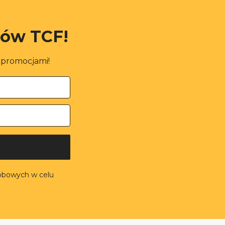
rów TCF!
i promocjami!
obowych w celu