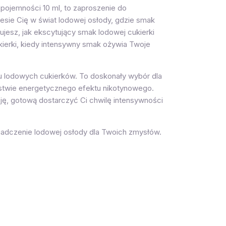
pojemności 10 ml, to zaproszenie do
esie Cię w świat lodowej osłody, gdzie smak
esz, jak ekscytujący smak lodowej cukierki
kierki, kiedy intensywny smak ożywia Twoje
u lodowych cukierków. To doskonały wybór dla
ystwie energetycznego efektu nikotynowego.
zję, gotową dostarczyć Ci chwilę intensywności
adczenie lodowej osłody dla Twoich zmysłów.