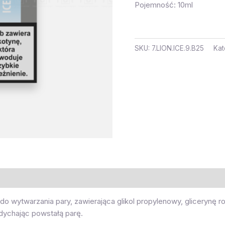
Pojemność: 10ml
SKU:
7.LION.ICE.9.B25
Kat
 wytwarzania pary, zawierająca glikol propylenowy, glicerynę roś
wdychając powstałą parę.