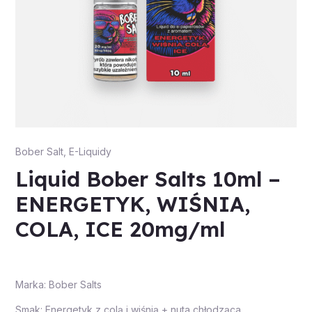
Bober Salt
,
E-Liquidy
Liquid Bober Salts 10ml –
ENERGETYK, WIŚNIA,
COLA, ICE 20mg/ml
Marka: Bober Salts
Smak: Energetyk z colą i wiśnią + nuta chłodząca