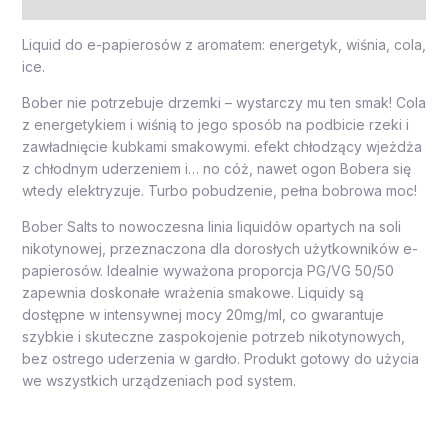
Opinie (0)
Liquid do e-papierosów z aromatem: energetyk, wiśnia, cola,
ice.
Bober nie potrzebuje drzemki – wystarczy mu ten smak! Cola
z energetykiem i wiśnią to jego sposób na podbicie rzeki i
zawładnięcie kubkami smakowymi. efekt chłodzący wjeżdża
z chłodnym uderzeniem i… no cóż, nawet ogon Bobera się
wtedy elektryzuje. Turbo pobudzenie, pełna bobrowa moc!
Bober Salts to nowoczesna linia liquidów opartych na soli
nikotynowej, przeznaczona dla dorosłych użytkowników e-
papierosów. Idealnie wyważona proporcja PG/VG 50/50
zapewnia doskonałe wrażenia smakowe. Liquidy są
dostępne w intensywnej mocy 20mg/ml, co gwarantuje
szybkie i skuteczne zaspokojenie potrzeb nikotynowych,
bez ostrego uderzenia w gardło. Produkt gotowy do użycia
we wszystkich urządzeniach pod system.