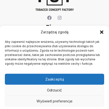
Firma
Zarządzaj zgodą
O nas
Aby zapewnić najlepsze wrażenia, używamy technologii takich jak
Kontakt
pliki cookie do przechowywania i/lub uzyskiwania dostępu do
Rejestracja firmy
informacji o urządzeniu. Zgoda na te technologie pozwoli nam
Konto
przetwarzać dane, takie jak zachowanie podczas przeglądania lub
Polityka prywatności
unikalne identyfikatory na tej stronie. Brak zgody lub wycofanie
zgody może negatywnie wpłynąć na niektóre cechy i funkcje.
Regulamin
Zaakceptuj
Odrzucić
Wyświetl preferencje
Copyright © 2026 B2B - Panel Hurtowy - TCF - Tobacco
Concept Factory