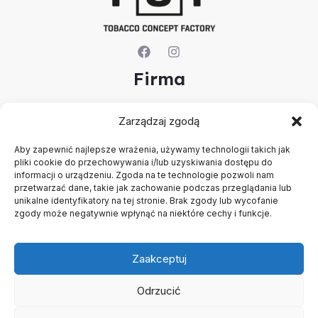
Firma
O nas
Zarządzaj zgodą
Kontakt
Rejestracja firmy
Aby zapewnić najlepsze wrażenia, używamy technologii takich jak
Konto
pliki cookie do przechowywania i/lub uzyskiwania dostępu do
Polityka prywatności
informacji o urządzeniu. Zgoda na te technologie pozwoli nam
Regulamin
przetwarzać dane, takie jak zachowanie podczas przeglądania lub
unikalne identyfikatory na tej stronie. Brak zgody lub wycofanie
zgody może negatywnie wpłynąć na niektóre cechy i funkcje.
Zaakceptuj
Odrzucić
Copyright © 2026 B2B - Panel Hurtowy - TCF - Tobacco
Concept Factory