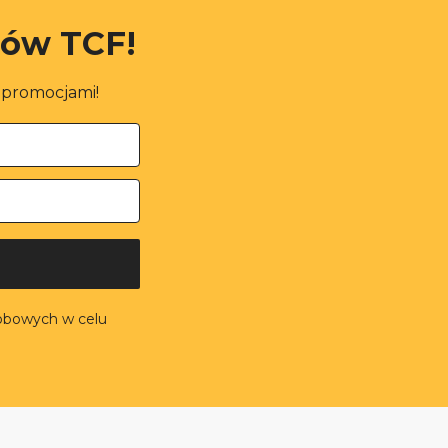
rów TCF!
i promocjami!
obowych w celu