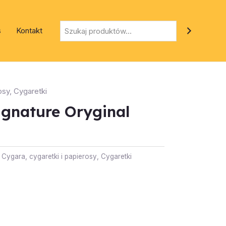
Szukaj
s
Kontakt
osy
,
Cygaretki
ignature Oryginal
:
Cygara, cygaretki i papierosy
,
Cygaretki