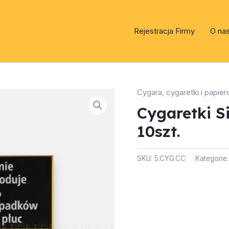
Rejestracja Firmy
O na
Cygara, cygaretki i papier
Cygaretki S
10szt.
SKU:
5.CYG.CC
Kategorie