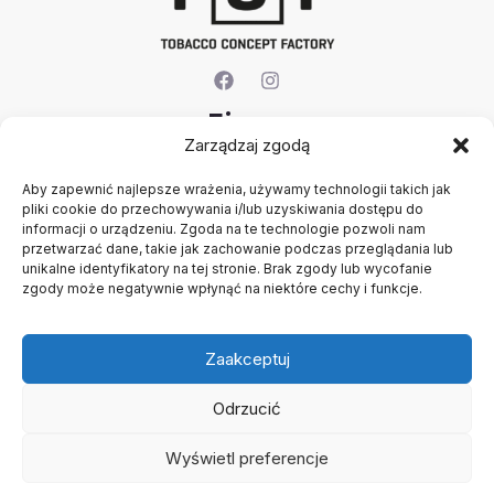
Firma
Zarządzaj zgodą
O nas
Aby zapewnić najlepsze wrażenia, używamy technologii takich jak
Kontakt
pliki cookie do przechowywania i/lub uzyskiwania dostępu do
Rejestracja firmy
informacji o urządzeniu. Zgoda na te technologie pozwoli nam
Konto
przetwarzać dane, takie jak zachowanie podczas przeglądania lub
Polityka prywatności
unikalne identyfikatory na tej stronie. Brak zgody lub wycofanie
zgody może negatywnie wpłynąć na niektóre cechy i funkcje.
Regulamin
Zaakceptuj
Odrzucić
Wyświetl preferencje
Copyright © 2026 B2B - Panel Hurtowy - TCF - Tobacco
Concept Factory