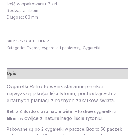
Ilość w opakowaniu: 2 szt.
Rodzaj: z filtrem
Długość: 83 mm
SKU:
1.CYG.RET.CHER.2
Kategorie:
Cygara, cygaretki i papierosy
,
Cygaretki
Opis
Cygaretki Retro to wynik starannej selekcji
najwyższej jakości liści tytoniu, pochodzących z
elitarnych plantacji z różnych zakątków świata.
Retro 2 Bordo
o aromacie wiśni
– to dwie cygaretki z
owijce z naturalnego liścia tytoniu.
filtrem w
Pakowane są po 2 cygaretki w paczce. Box to 50 paczek