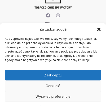
Firma
Zarządzaj zgodą
O nas
Aby zapewnić najlepsze wrażenia, używamy technologii takich jak
Kontakt
pliki cookie do przechowywania i/lub uzyskiwania dostępu do
Rejestracja firmy
informacji o urządzeniu. Zgoda na te technologie pozwoli nam
Konto
przetwarzać dane, takie jak zachowanie podczas przeglądania lub
Polityka prywatności
unikalne identyfikatory na tej stronie. Brak zgody lub wycofanie
zgody może negatywnie wpłynąć na niektóre cechy i funkcje.
Regulamin
Zaakceptuj
Odrzucić
Wyświetl preferencje
Copyright © 2026 B2B - Panel Hurtowy - TCF - Tobacco
Concept Factory