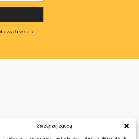
obowych w celu
Zarządzaj zgodą
ć najlepsze wrażenia, używamy technologii takich jak pliki cookie do