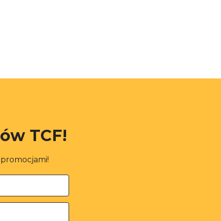
rów TCF!
i promocjami!