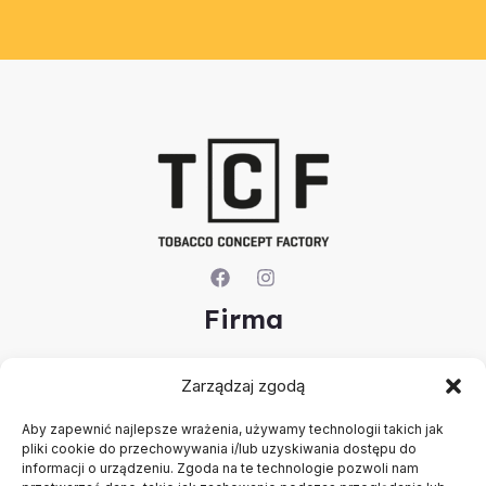
Firma
O nas
Zarządzaj zgodą
Kontakt
Rejestracja firmy
Aby zapewnić najlepsze wrażenia, używamy technologii takich jak
Konto
pliki cookie do przechowywania i/lub uzyskiwania dostępu do
Polityka prywatności
informacji o urządzeniu. Zgoda na te technologie pozwoli nam