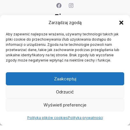
Firma
Zarządzaj zgodą
O nas
Aby zapewnić najlepsze wrażenia, używamy technologii takich jak
Kontakt
pliki cookie do przechowywania i/lub uzyskiwania dostępu do
Rejestracja firmy
informacji o urządzeniu. Zgoda na te technologie pozwoli nam
Konto
przetwarzać dane, takie jak zachowanie podczas przeglądania lub
Polityka prywatności
unikalne identyfikatory na tej stronie. Brak zgody lub wycofanie
zgody może negatywnie wpłynąć na niektóre cechy i funkcje.
Regulamin
Zaakceptuj
Odrzucić
Wyświetl preferencje
Copyright © 2026 B2B - Panel Hurtowy - TCF - Tobacco
Concept Factory
Polityka plików cookies
Polityka prywatności