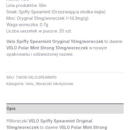
Linia produktów: Slim
Smak: Spiffy Spearmint (Orzeźwiająca słodka mięta)
Moc: Oryginal 10mg/woreczek (~14.3mg/g)
Waga woreczka: 0.7g
Liczba saszetek w puszce: 20 szt.
Velo Spiffy Spearmint Oryginal 10mg/woreczek
to dawne
VELO Polar Mint Strong 10mg/woreczek
w nowym
opakowaniu i odświeżonej nazwie.
SKU:
7.WOR.VELO.SPEARM10
Kategorie:
Velo
,
Woreczki nikotynowe
Opis
!!!Woreczki
VELO Spiffy Spearmint Original
10mg/woreczek
to dawne
VELO Polar Mint Strong