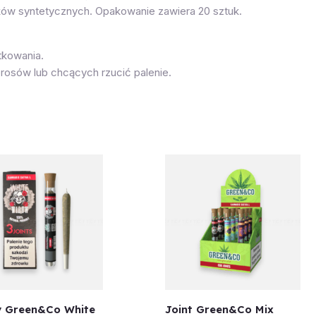
ków syntetycznych. Opakowanie zawiera 20 sztuk.
tkowania.
erosów lub chcących rzucić palenie.
y Green&Co White
Joint Green&Co Mix