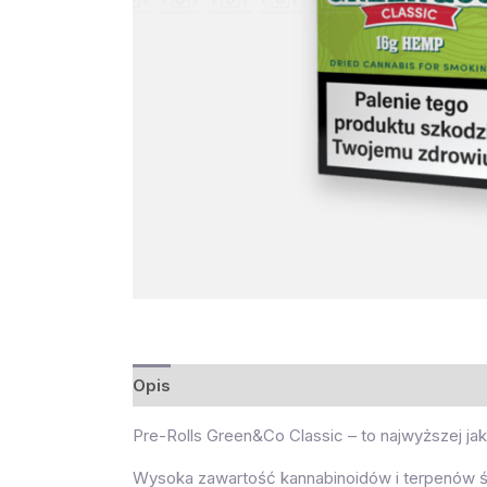
Opis
Pre-Rolls Green&Co Classic – to najwyższej ja
Wysoka zawartość kannabinoidów i terpenów ś