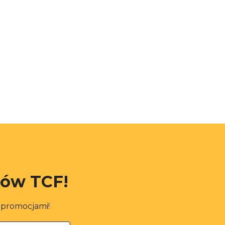
rów TCF!
i promocjami!