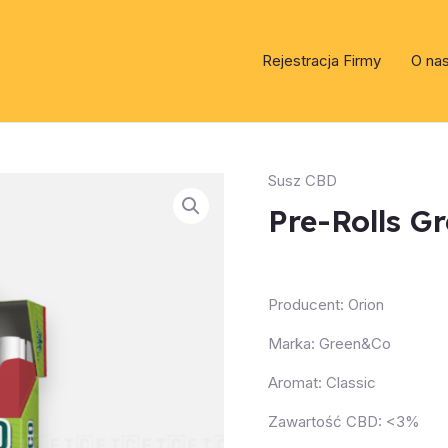
Rejestracja Firmy
O na
Susz CBD
Pre-Rolls G
Producent: Orion
Marka: Green&Co
Aromat: Classic
Zawartość CBD: <3%